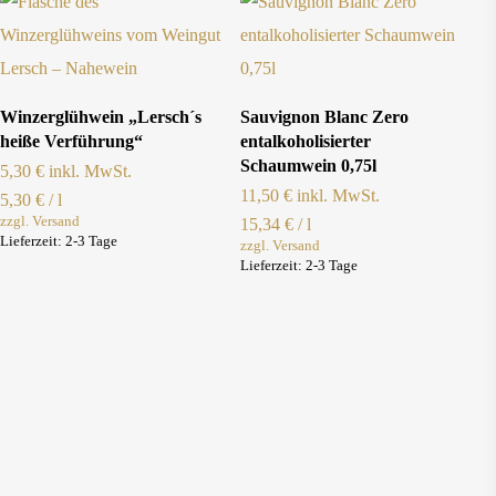
Produkt Ansehen
Produkt Ansehen
Winzerglühwein „Lersch´s
Sauvignon Blanc Zero
heiße Verführung“
entalkoholisierter
Schaumwein 0,75l
5,30
€
inkl. MwSt.
11,50
€
inkl. MwSt.
5,30
€
/
l
zzgl. Versand
15,34
€
/
l
Lieferzeit:
2-3 Tage
zzgl. Versand
Lieferzeit:
2-3 Tage