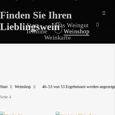
Skip
to
Finden Sie Ihren
main
accou
Lieblingswein
account
Start
Das Weingut
content
Termine
Weinshop
Weinkarte
Start
Weinshop
46–53 von 53 Ergebnissen werden angezeigt
Seite 4