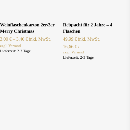
gewählt
werden
Dieses
Dieses
Ausführung Wählen
Ausführung Wählen
Weinflaschenkarton 2er/3er
Rebpacht für 2 Jahre – 4
Produkt
Produkt
Merry Christmas
Flaschen
weist
weist
3,00
€
–
3,40
€
inkl. MwSt.
49,99
€
inkl. MwSt.
zzgl. Versand
mehrere
mehrere
16,66
€
/
l
Lieferzeit:
2-3 Tage
zzgl. Versand
Varianten
Varianten
Lieferzeit:
2-3 Tage
auf.
auf.
Die
Die
Optionen
Optionen
können
können
auf
auf
der
der
Produktseite
Produktseite
gewählt
gewählt