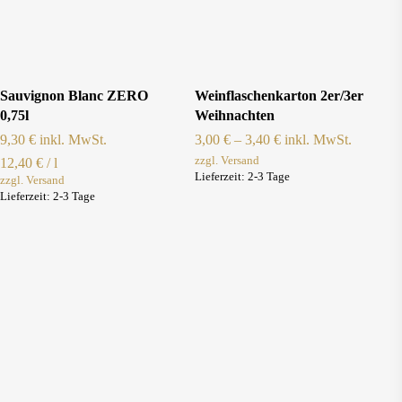
Dieses
Ausführung Wählen
Produkt Ansehen
Sauvignon Blanc ZERO
Weinflaschenkarton 2er/3er
Produkt
0,75l
Weihnachten
weist
9,30
€
inkl. MwSt.
3,00
€
–
3,40
€
inkl. MwSt.
zzgl. Versand
12,40
€
/
l
mehrere
Lieferzeit:
2-3 Tage
zzgl. Versand
Varianten
Lieferzeit:
2-3 Tage
auf.
Die
Optionen
können
auf
der
Produktseite