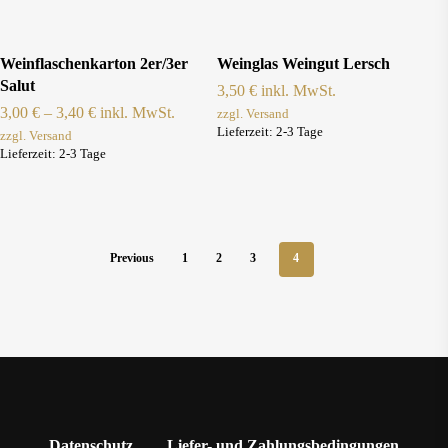
werden
werden
Dieses
Ausführung Wählen
Produkt Ansehen
Weinflaschenkarton 2er/3er
Weinglas Weingut Lersch
Produkt
Salut
3,50
€
inkl. MwSt.
weist
3,00
€
–
3,40
€
inkl. MwSt.
zzgl. Versand
Lieferzeit:
2-3 Tage
zzgl. Versand
mehrere
Lieferzeit:
2-3 Tage
Varianten
auf.
Die
Optionen
Previous
1
2
3
4
können
auf
der
Produktseite
gewählt
werden
Datenschutz
Liefer- und Zahlungsbedingungen