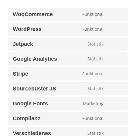
WooCommerce
Funktional
Consent
to
WordPress
Funktional
Consent
service
to
woocommerc
Jetpack
Statistik
Consent
service
to
wordpress
Google Analytics
Statistik
Consent
service
to
jetpack
Stripe
Funktional
Consent
service
to
google-
Sourcebuster JS
Statistik
Consent
service
analytics
to
stripe
Google Fonts
Marketing
Consent
service
to
sourcebuster
Complianz
Funktional
Consent
service
js
to
google-
Verschiedenes
Statistik