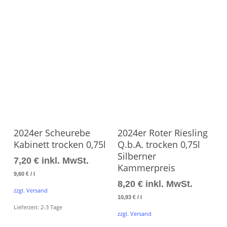
Produkt Ansehen
Produkt Ansehen
2024er Scheurebe
2024er Roter Riesling
Kabinett trocken 0,75l
Q.b.A. trocken 0,75l
Silberner
7,20
€
inkl. MwSt.
Kammerpreis
9,60
€
/
l
8,20
€
inkl. MwSt.
zzgl. Versand
10,93
€
/
l
Lieferzeit:
2-3 Tage
zzgl. Versand