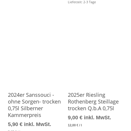
Lieferzeit:
2-3 Tage
Produkt Ansehen
Produkt Ansehen
2024er Sanssouci -
2025er Riesling
ohne Sorgen- trocken
Rothenberg Steillage
0,75l Silberner
trocken Q.b.A 0,75l
Kammerpreis
9,00
€
inkl. MwSt.
5,90
€
inkl. MwSt.
12,00
€
/
l