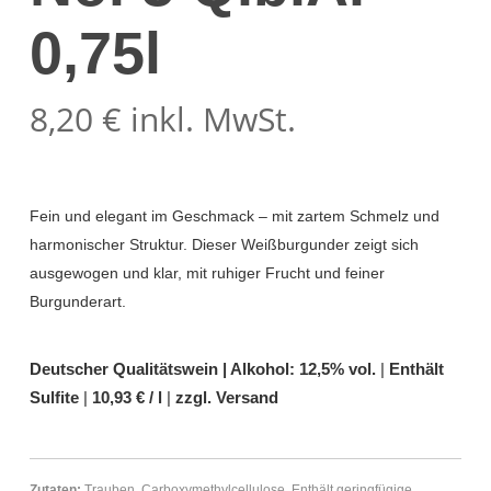
0,75l
8,20
€
inkl. MwSt.
Fein und elegant im Geschmack – mit zartem Schmelz und
harmonischer Struktur. Dieser Weißburgunder zeigt sich
ausgewogen und klar, mit ruhiger Frucht und feiner
Burgunderart.
Deutscher Qualitätswein |
Alkohol: 12,5% vol.
|
Enthält
Sulfite
|
10,93 € / l
|
zzgl. Versand
Zutaten:
Trauben,
Carboxymethylcellulose
. Enthält geringfügige