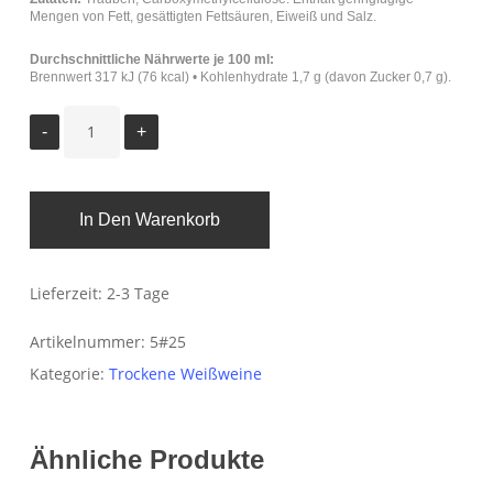
Mengen von Fett, gesättigten Fettsäuren, Eiweiß und Salz.
Durchschnittliche Nährwerte je 100 ml:
Brennwert 317 kJ (76 kcal) • Kohlenhydrate 1,7 g (davon Zucker 0,7 g).
In Den Warenkorb
Lieferzeit:
2-3 Tage
Artikelnummer:
5#25
Kategorie:
Trockene Weißweine
Ähnliche Produkte