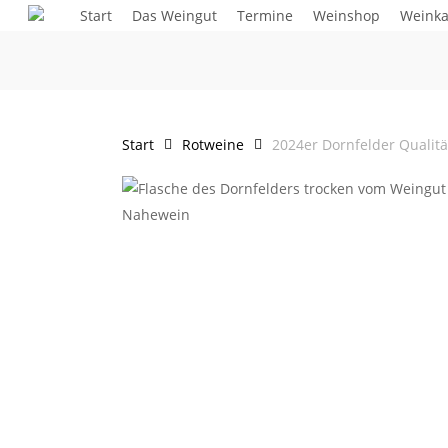
Skip
Start
Das Weingut
Termine
Weinshop
Weinka
to
main
content
Start
Rotweine
2024er Dornfelder Qualitä