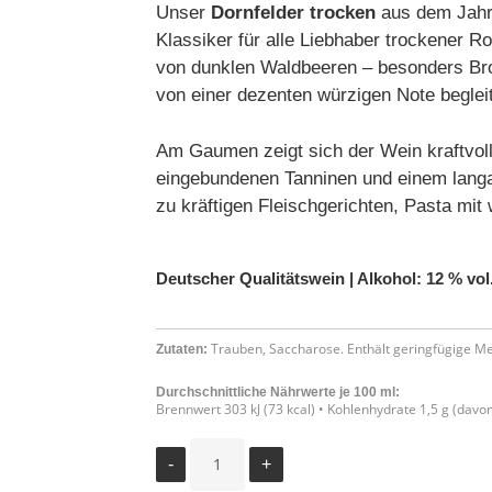
Unser
Dornfelder trocken
aus dem Jahrg
Klassiker für alle Liebhaber trockener R
von dunklen Waldbeeren – besonders Br
von einer dezenten würzigen Note beglei
Am Gaumen zeigt sich der Wein kraftvoll
eingebundenen Tanninen und einem langan
zu kräftigen Fleischgerichten, Pasta mit
Deutscher Qualitätswein |
Alkohol: 12 % vol
Trauben,
Saccharose
. Enthält geringfügige Me
Zutaten:
Durchschnittliche Nährwerte je 100 ml:
Brennwert 303 kJ (73 kcal) • Kohlenhydrate 1,5 g (davon