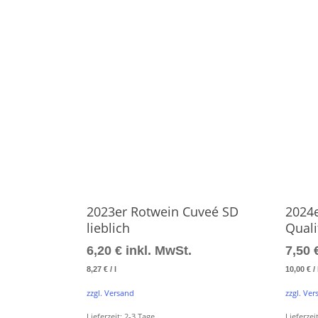
Produkt Ansehen
2023er Rotwein Cuveé SD
2024
lieblich
Quali
6,20
€
inkl. MwSt.
7,50
8,27
€
/
l
10,00
€
/
zzgl. Versand
zzgl. Ve
Lieferzeit:
2-3 Tage
Lieferzei