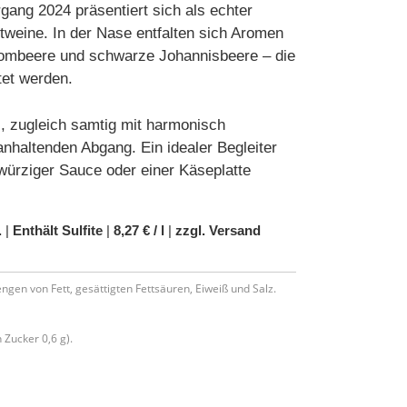
ang 2024 präsentiert sich als echter
otweine. In der Nase entfalten sich Aromen
ombeere und schwarze Johannisbeere – die
tet werden.
, zugleich samtig mit harmonisch
haltenden Abgang. Ein idealer Begleiter
 würziger Sauce oder einer Käseplatte
.
|
Enthält Sulfite
|
8,27 € / l
|
zzgl. Versand
ngen von Fett, gesättigten Fettsäuren, Eiweiß und Salz.
 Zucker 0,6 g).