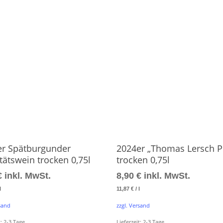
Produkt Ansehen
Produkt Ansehen
er Spätburgunder
2024er „Thomas Lersch Pr
tätswein trocken 0,75l
trocken 0,75l
€
inkl. MwSt.
8,90
€
inkl. MwSt.
l
11,87
€
/
l
rsand
zzgl. Versand
t:
2-3 Tage
Lieferzeit:
2-3 Tage