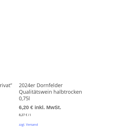
Produkt Ansehen
ivat“
2024er Dornfelder
Qualitätswein halbtrocken
0,75l
6,20
€
inkl. MwSt.
8,27
€
/
l
zzgl. Versand