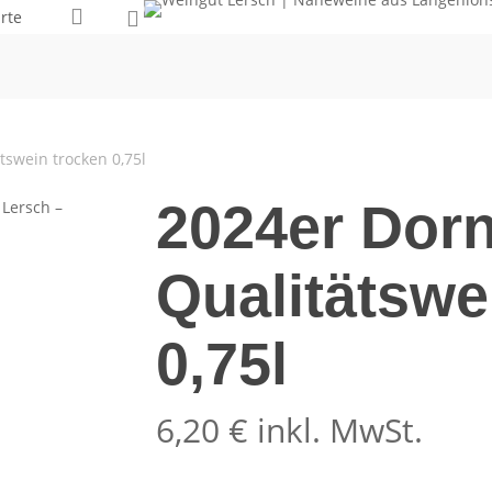
0
account
rte
tswein trocken 0,75l
2024er Dorn
Qualitätswe
0,75l
6,20
€
inkl. MwSt.