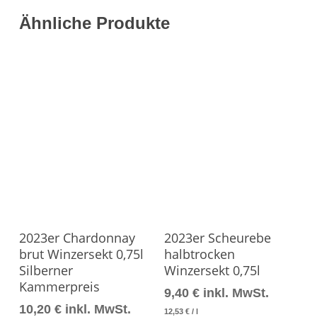
Ähnliche Produkte
Produkt Ansehen
Produkt Ansehen
2023er Chardonnay
2023er Scheurebe
brut Winzersekt 0,75l
halbtrocken
Silberner
Winzersekt 0,75l
Kammerpreis
9,40
€
inkl. MwSt.
10,20
€
inkl. MwSt.
12,53
€
/
l