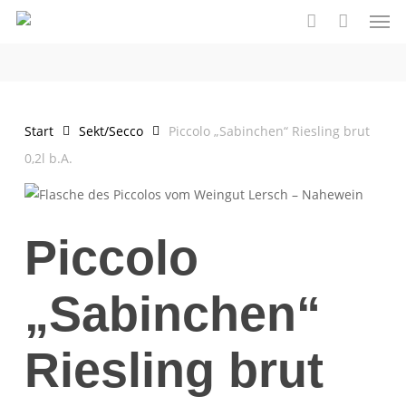
Men
Skip
to
account
main
content
Start
Sekt/Secco
Piccolo „Sabinchen“ Riesling brut
0,2l b.A.
Piccolo
„Sabinchen“
Riesling brut