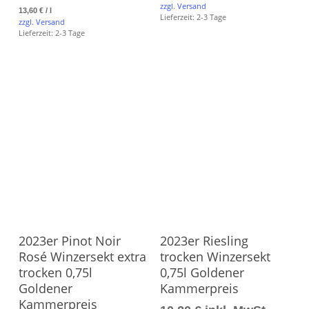
zzgl. Versand
13,60
€
/
l
Lieferzeit:
2-3 Tage
zzgl. Versand
Lieferzeit:
2-3 Tage
Produkt Ansehen
Produkt Ansehen
2023er Pinot Noir
2023er Riesling
Rosé Winzersekt extra
trocken Winzersekt
trocken 0,75l
0,75l Goldener
Goldener
Kammerpreis
Kammerpreis