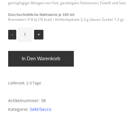
geringfügige Mengen von Fett, gesättigten Fettsäuren, Eiweiß und Salz.
Durchschnittliche Nährwerte je 100 ml:
Brennwert 318 kJ (76 kcal) • Kohlenhydrate 2,3 g (davon Zucker 1,3 g).
In Den Warenkorb
Lieferzeit:
2-3 Tage
Artikelnummer:
38
Kategorie:
Sekt/Secco